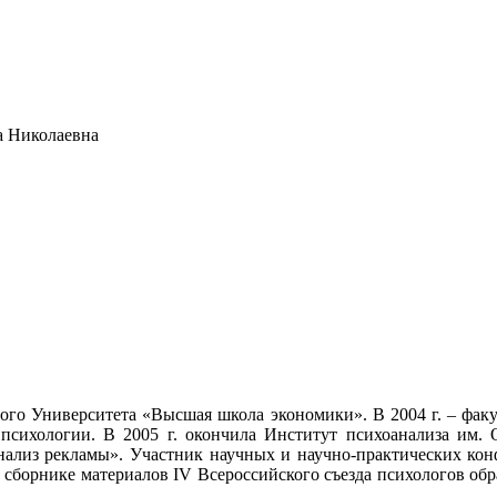
 Николаевна
ного Университета «Высшая школа экономики». В 2004 г. – фак
ь психологии. В 2005 г. окончила Институт психоанализа им.
оанализ рекламы». Участник научных и научно-практических ко
сборнике материалов IV Всероссийского съезда психологов обр